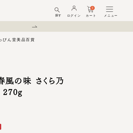
0
探す
ログイン
カート
メニュー
弊社を装った偽サイトにご注意
っぴん堂
美品百貨
味梅
酢
梅酒ギフトセット
梅干ラボ
しそ漬梅干
しそ漬小梅
ちびっこ梅
ット容器
弔事用
春風の味 さくら乃
270g