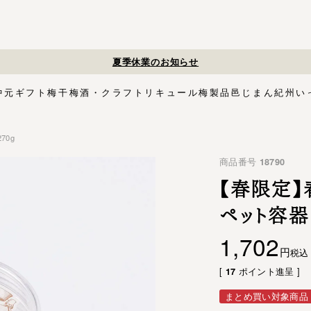
夏季休業のお知らせ
中元
ギフト
梅干
梅酒・クラフトリキュール
梅製品
邑じまん
紀州い
70g
ト
・スイーツ
す塩味梅干
ギフトセット
梅酒HAMADA
梅搾り
邑咲（むらさき）
花ふきん包み対応商品
ゴールデンピューレ
梅酒ishigami&
こく旨梅干
梅酢
Orchard CODO
もみしそ
梅あぶらシリーズ
梅咲く木箱シリーズ
はちみつ梅干
梅酒ギフトセット
みかん梅
梅肉
梅干個包装
梅エキス
かつお
梅
イシガミアンド
商品番号
18790
紀州石神の梅干シリーズ
中川政七商店
木箱
3,000円〜
梅干個包装
5,000円〜
慶事用
ペ
花ふきん包み
【春限定】
ペット容器 
1,702
税込
[
ポイント進呈 ]
17
まとめ買い対象商品