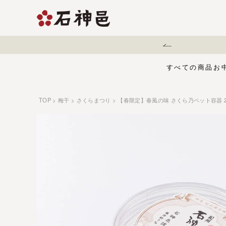
地震に伴う配送遅延について
すべての商品
お
TOP
梅干
さくらまつり
【春限定】春風の味 さくら乃ペット容器 2
【夏限定】麻辣梅
味くらべセット
お中元・夏ギフ
ジュース
う
有機栽培の梅干
五穀酢仕立て
白干梅
1,000円〜
梅干