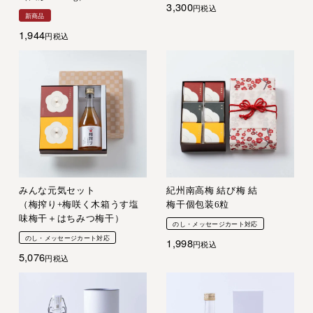
3,300
税込
新商品
1,944
税込
みんな元気セット
紀州南高梅 結び梅 結
（梅搾り+梅咲く木箱うす塩
梅干個包装6粒
味梅干＋はちみつ梅干）
のし・メッセージカート対応
のし・メッセージカート対応
1,998
税込
5,076
税込