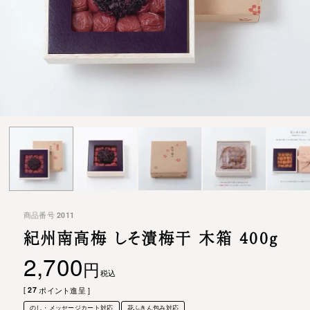
商品番号
2011
紀州南高梅 しそ漬梅干 木箱 400g
2,700
税込
[
27
ポイント進呈 ]
のし・メッセージカート対応
花ふきん包み対応