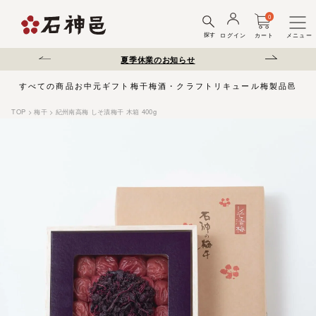
0
探す
ログイン
カート
メニュー
送遅延について
夏季休業のお知らせ
弊社を装った偽サ
すべての商品
お中元
ギフト
梅干
梅酒・クラフトリキュール
梅製品
邑じま
TOP
梅干
紀州南高梅 しそ漬梅干 木箱 400g