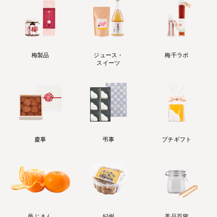
梅製品
ジュース・
梅干ラボ
スイーツ
慶事
弔事
プチギフト
邑じまん
紀州
美品百貨