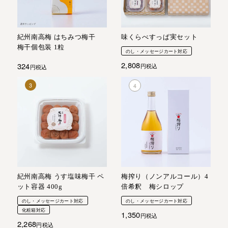
紀州南高梅 はちみつ梅干
味くらべすっぱ実セット
梅干個包装 1粒
のし・メッセージカート対応
2,808
324
税込
税込
紀州南高梅 うす塩味梅干 ペ
梅搾り（ノンアルコール）4
ット容器 400g
倍希釈 梅シロップ
のし・メッセージカート対応
のし・メッセージカート対応
化粧箱対応
1,350
税込
2,268
税込