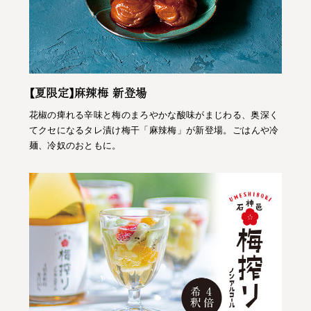
【夏限定】麻辣梅 新登場
花椒の痺れる辛味と梅のまろやかな酸味がまじわる、奥深く
てクセになるタレ漬け梅干「麻辣梅」が新登場。ごはんや冷
麺、冷奴のおともに。