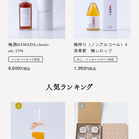
梅酒HAMADA classic
梅搾り（ノンアルコール）4
alc.15%
倍希釈 梅シロップ
メッセージカード対応
のし・メッセージカート対応
6,600
1,350
税込
税込
人気ランキング