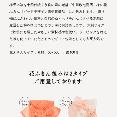
梅干木箱を十四代続く奈良の麻の老舗『中川政七商店』様の花
ふきん（グッドデザイン賞受賞商品）にお包みします。
贈り
物にふさわしい風格と自然のぬくもりをかんじさせる木箱に、
厳選した梅をひとつひとつ丁寧にお詰めします。
大判サイズ
で贈答にも適したやさしい素材感や色使い、ラッピングを終え
た後も使っていただけるのでギフト包装としても大変人気で
す。
花ふきんサイズ：素材：58×58cm、綿100％
花ふきん包みは2タイプ
ご用意しております