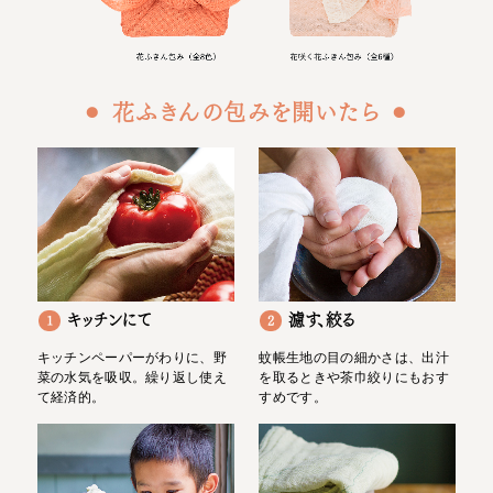
⚫︎ 花ふきんの包みを開いたら ⚫︎
キッチンにて
濾す、絞る
1
2
キッチンペーパーがわりに、野
蚊帳生地の目の細かさは、出汁
菜の水気を吸収。繰り返し使え
を取るときや茶巾絞りにもおす
て経済的。
すめです。