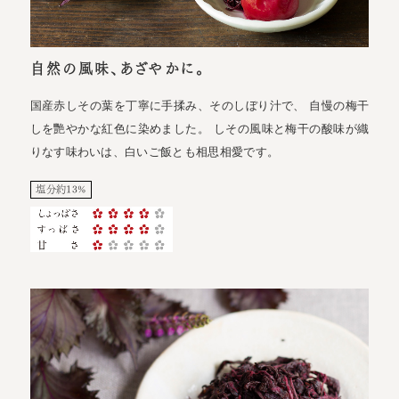
自然の風味、あざやかに。
国産赤しその葉を丁寧に手揉み、そのしぼり汁で、 自慢の梅干
しを艷やかな紅色に染めました。 しその風味と梅干の酸味が織
りなす味わいは、白いご飯とも相思相愛です。
塩分約13%