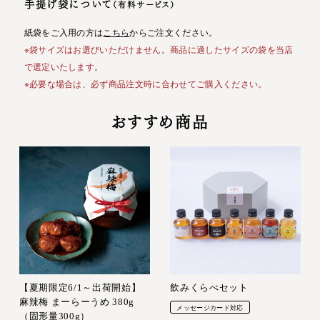
手提げ袋について
（有料サービス）
紙袋をご入用の方は
こちら
からご注文ください。
※袋サイズはお選びいただけません。商品に適したサイズの袋を当店
で選定いたします。
※必要な場合は、必ず商品注文時に合わせてご購入ください。
おすすめ商品
【夏期限定6/1～出荷開始】
飲みくらべセット
麻辣梅 まーらーうめ 380g
メッセージカード対応
（固形量300g）