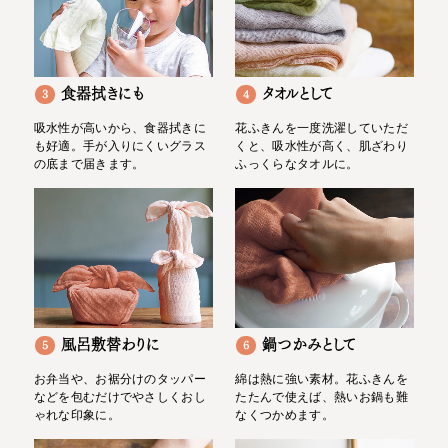
食器拭きにも
タオルとして
3
4
吸水性が高いから、食器拭きに
花ふきんを一度洗濯していただ
も好適。手が入りにくいグラス
くと、吸水性が高く、肌ざわり
の底まで届きます。
ふっくらなタオルに。
風呂敷替わりに
鍋つかみとして
5
6
お弁当や、お裾分けのタッパー
綿は熱に強い素材。花ふきんを
などを包むだけでやさしくおし
たたんで使えば、熱いお鍋も難
ゃれな印象に。
なくつかめます。