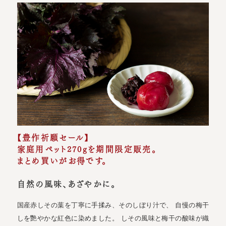
【豊作祈願セール】
家庭用ペット270gを期間限定販売。
まとめ買いがお得です。
自然の風味、あざやかに。
国産赤しその葉を丁寧に手揉み、そのしぼり汁で、 自慢の梅干
しを艷やかな紅色に染めました。 しその風味と梅干の酸味が織