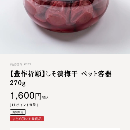
商品番号
2031
【豊作祈願】しそ漬梅干 ペット容器
270g
1,600
税込
[
16
ポイント進呈 ]
期間限定
まとめ買い対象商品