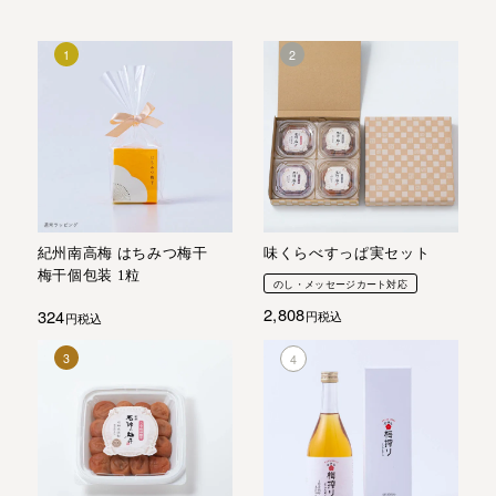
紀州南高梅 はちみつ梅干
味くらべすっぱ実セット
梅干個包装 1粒
のし・メッセージカート対応
2,808
324
税込
税込