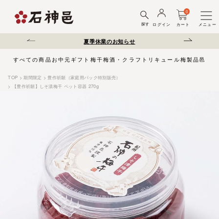
0
探す
ログイン
カート
メニュー
送遅延について
夏季休業のお知らせ
弊社を装った偽サ
すべての商品
お中元
ギフト
梅干
梅酒・クラフトリキュール
梅製品
邑じま
TOP
期間限定
豊作祈願（家庭用パック特別販売）
【豊作祈願】しそ漬梅干 ペット容器 270g