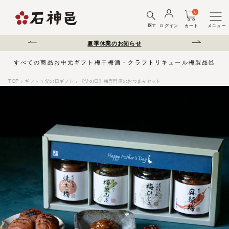
0
探す
ログイン
カート
メニュー
送遅延について
夏季休業のお知らせ
弊社を装った偽サ
すべての商品
お中元
ギフト
梅干
梅酒・クラフトリキュール
梅製品
邑じま
TOP
ギフト
父の日ギフト
【父の日】梅専門店のおつまみセット