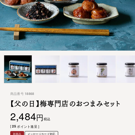
商品番号
18868
【父の日】梅専門店のおつまみセット
2,484
税込
[
25
ポイント進呈 ]
新商品
メッセージカード対応