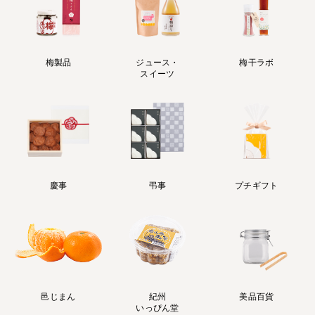
梅製品
ジュース・
梅干ラボ
スイーツ
慶事
弔事
プチギフト
邑じまん
紀州
美品百貨
いっぴん堂