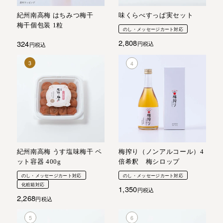
紀州南高梅 はちみつ梅干
味くらべすっぱ実セット
梅干個包装 1粒
のし・メッセージカート対応
2,808
324
税込
税込
紀州南高梅 うす塩味梅干 ペ
梅搾り（ノンアルコール）4
ット容器 400g
倍希釈 梅シロップ
のし・メッセージカート対応
のし・メッセージカート対応
化粧箱対応
1,350
税込
2,268
税込