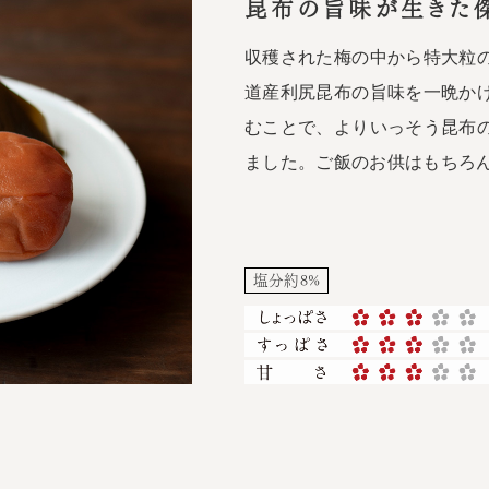
昆布の旨味が生きた
収穫された梅の中から特大粒
道産利尻昆布の旨味を一晩か
むことで、よりいっそう昆布
ました。ご飯のお供はもちろ
塩分約8%