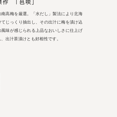
傑作 「邑咲」
の南高梅を厳選。「水だし」製法により北海
けてじっくり抽出し、その出汁に梅を漬け込
の風味が感じられる上品なおいしさに仕上げ
ん、出汁茶漬けとも好相性です。