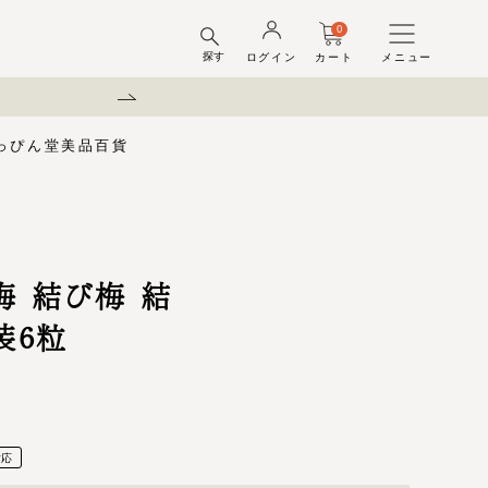
0
探す
ログイン
カート
メニュー
弊社を装った偽サイトにご注意
っぴん堂
美品百貨
味梅
酢
梅酒ギフトセット
梅干ラボ
しそ漬梅干
しそ漬小梅
ちびっこ梅
ット容器
弔事用
梅 結び梅 結
装6粒
対応