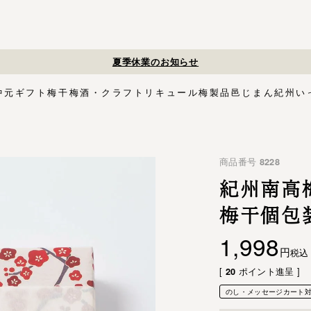
夏季休業のお知らせ
中元
ギフト
梅干
梅酒・クラフトリキュール
梅製品
邑じまん
紀州い
ト
・スイーツ
す塩味梅干
ギフトセット
梅酒HAMADA
梅搾り
邑咲（むらさき）
花ふきん包み対応商品
ゴールデンピューレ
梅酒ishigami&
こく旨梅干
梅酢
Orchard CODO
もみしそ
梅あぶらシリーズ
梅咲く木箱シリーズ
はちみつ梅干
梅酒ギフトセット
みかん梅
梅肉
梅干個包装
梅エキス
かつお
梅
イシガミアンド
商品番号
8228
紀州石神の梅干シリーズ
中川政七商店
木箱
3,000円〜
梅干個包装
5,000円〜
慶事用
ペ
花ふきん包み
紀州南高
梅干個包
1,998
税込
[
ポイント進呈 ]
20
のし・メッセージカート