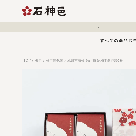
地震に伴う配送遅延について
すべての商品
お
TOP
梅干
梅干個包装
紀州南高梅 結び梅 結梅干個包装6粒
【夏限定】麻辣梅
味くらべセット
お中元・夏ギフ
ジュース
う
有機栽培の梅干
五穀酢仕立て
白干梅
1,000円〜
梅干