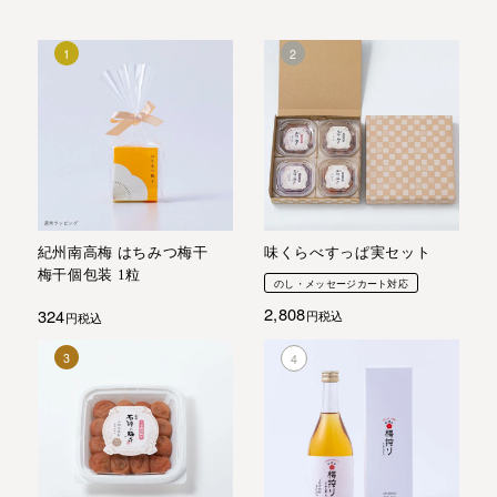
紀州南高梅 はちみつ梅干
味くらべすっぱ実セット
梅干個包装 1粒
のし・メッセージカート対応
2,808
324
税込
税込