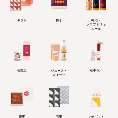
ギフト
梅干
梅酒・
クラフトリキ
ュール
梅製品
ジュース・
梅干ラボ
スイーツ
慶事
弔事
プチギフト