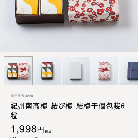
商品番号
8228
紀州南高梅 結び梅 結
梅干個包装6
粒
1,998
税込