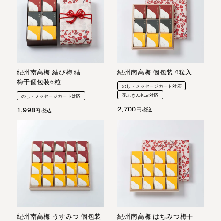
紀州南高梅 結び梅 結
紀州南高梅 個包装 9粒入
梅干個包装6粒
のし・メッセージカート対応
花ふきん包み対応
のし・メッセージカート対応
2,700
1,998
税込
税込
紀州南高梅 はちみつ梅干
紀州南高梅 うすみつ 個包装