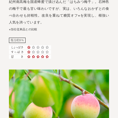
紀州南高梅を国産蜂蜜で漬け込んだ「はちみつ梅干」。石神邑
の梅干で最も甘い味わいですが、実は、いろんなおかずとの食
べ合わせも好相性。改良を重ねて糖質オフ※を実現し、根強い
人気を誇っています。
※当社従来品との比較
塩分約5%