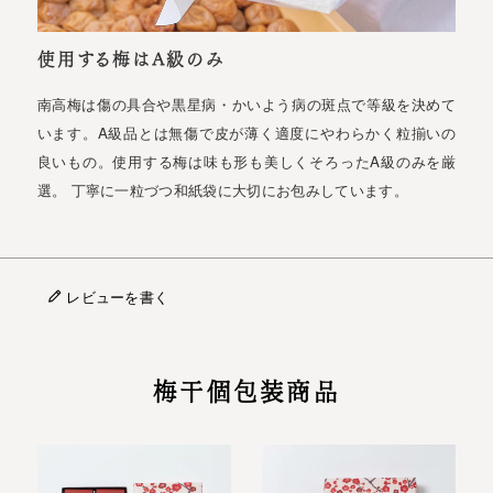
使用する梅はA級のみ
南高梅は傷の具合や黒星病・かいよう病の斑点で等級を決めて
います。A級品とは無傷で皮が薄く適度にやわらかく粒揃いの
良いもの。使用する梅は味も形も美しくそろったA級のみを厳
選。 丁寧に一粒づつ和紙袋に大切にお包みしています。
レビューを書く
梅干個包装商品