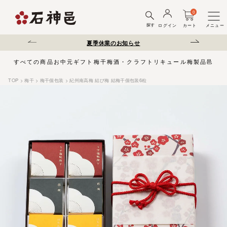
0
探す
ログイン
カート
メニュー
送遅延について
夏季休業のお知らせ
弊社を装った偽サ
すべての商品
お中元
ギフト
梅干
梅酒・クラフトリキュール
梅製品
邑じま
TOP
梅干
梅干個包装
紀州南高梅 結び梅 結梅干個包装6粒