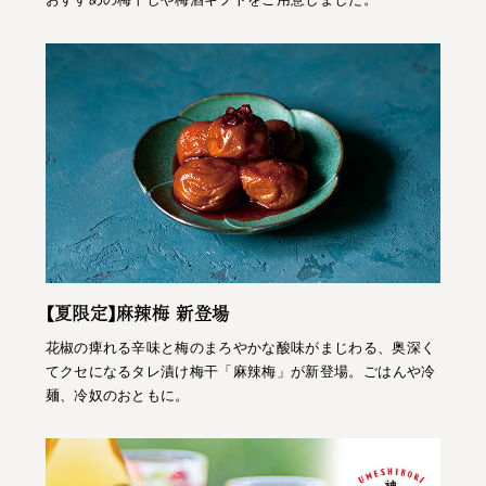
【夏限定】麻辣梅 新登場
花椒の痺れる辛味と梅のまろやかな酸味がまじわる、奥深く
てクセになるタレ漬け梅干「麻辣梅」が新登場。ごはんや冷
麺、冷奴のおともに。