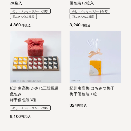
個包装12粒入
20粒入
のし・メッセージカート対応
のし・メッセージカート対応
花ふきん包み対応
花ふきん包み対応
3,240
4,860
税込
税込
紀州南高梅 かさね三段風呂
紀州南高梅 はちみつ梅干
敷包み
梅干個包装 1粒
梅干個包装3種
324
税込
のし・メッセージカート対応
8,100
税込