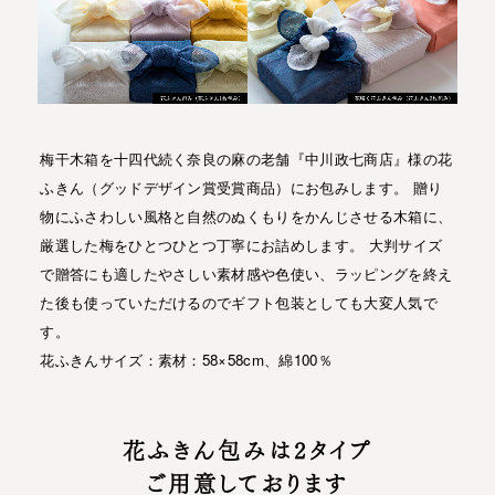
梅干木箱を十四代続く奈良の麻の老舗『中川政七商店』様の花
ふきん（グッドデザイン賞受賞商品）にお包みします。
贈り
物にふさわしい風格と自然のぬくもりをかんじさせる木箱に、
厳選した梅をひとつひとつ丁寧にお詰めします。
大判サイズ
で贈答にも適したやさしい素材感や色使い、ラッピングを終え
た後も使っていただけるのでギフト包装としても大変人気で
す。
花ふきんサイズ：素材：58×58cm、綿100％
花ふきん包みは2タイプ
ご用意しております