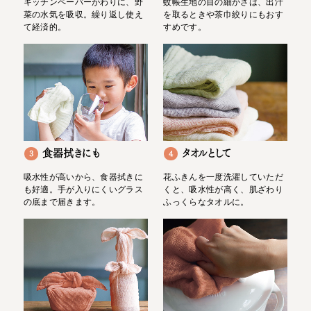
キッチンペーパーがわりに、野
蚊帳生地の目の細かさは、出汁
菜の水気を吸収。繰り返し使え
を取るときや茶巾絞りにもおす
て経済的。
すめです。
食器拭きにも
タオルとして
3
4
吸水性が高いから、食器拭きに
花ふきんを一度洗濯していただ
も好適。手が入りにくいグラス
くと、吸水性が高く、肌ざわり
の底まで届きます。
ふっくらなタオルに。