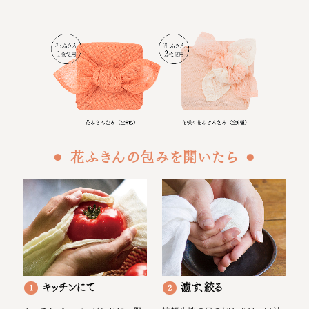
⚫︎ 花ふきんの包みを開いたら ⚫︎
キッチンにて
濾す、絞る
1
2