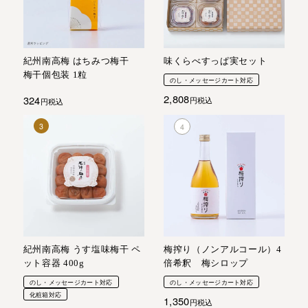
紀州南高梅 はちみつ梅干
味くらべすっぱ実セット
梅干個包装 1粒
のし・メッセージカート対応
2,808
324
税込
税込
紀州南高梅 うす塩味梅干 ペ
梅搾り（ノンアルコール）4
ット容器 400g
倍希釈 梅シロップ
のし・メッセージカート対応
のし・メッセージカート対応
化粧箱対応
1,350
税込