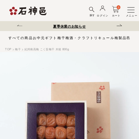
0
探す
ログイン
カート
メニュー
送遅延について
夏季休業のお知らせ
弊社を装った偽サ
すべての商品
お中元
ギフト
梅干
梅酒・クラフトリキュール
梅製品
邑じま
TOP
梅干
紀州南高梅 こく旨梅干 木箱 800g