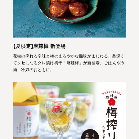
【夏限定】麻辣梅 新登場
花椒の痺れる辛味と梅のまろやかな酸味がまじわる、奥深く
てクセになるタレ漬け梅干「麻辣梅」が新登場。ごはんや冷
麺、冷奴のおともに。