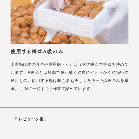
使用する梅はA級のみ
南高梅は傷の具合や黒星病・かいよう病の斑点で等級を決めて
います。A級品とは無傷で皮が薄く適度にやわらかく粒揃いの
良いもの。使用する梅は味も形も美しくそろったA級のみを厳
選。 丁寧に一粒ずつ手作業で詰めています。
レビューを書く