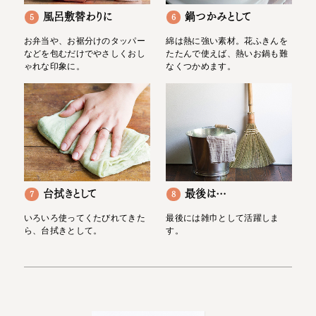
風呂敷替わりに
鍋つかみとして
5
6
お弁当や、お裾分けのタッパー
綿は熱に強い素材。花ふきんを
などを包むだけでやさしくおし
たたんで使えば、熱いお鍋も難
ゃれな印象に。
なくつかめます。
台拭きとして
最後は…
7
8
いろいろ使ってくたびれてきた
最後には雑巾として活躍しま
ら、台拭きとして。
す。