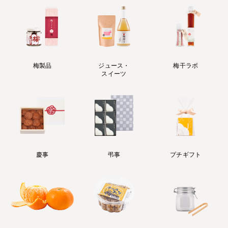
梅製品
ジュース・
梅干ラボ
スイーツ
慶事
弔事
プチギフト