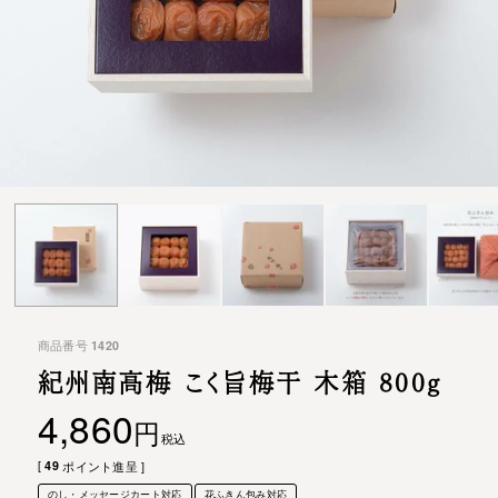
商品番号
1420
紀州南高梅 こく旨梅干 木箱 800g
4,860
税込
[
49
ポイント進呈 ]
のし・メッセージカート対応
花ふきん包み対応