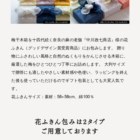
梅干木箱を十四代続く奈良の麻の老舗『中川政七商店』様の花
ふきん（グッドデザイン賞受賞商品）にお包みします。
贈り
物にふさわしい風格と自然のぬくもりをかんじさせる木箱に、
厳選した梅をひとつひとつ丁寧にお詰めします。
大判サイズ
で贈答にも適したやさしい素材感や色使い、ラッピングを終え
た後も使っていただけるのでギフト包装としても大変人気で
す。
花ふきんサイズ：素材：58×58cm、綿100％
花ふきん包みは2タイプ
ご用意しております