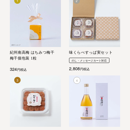
紀州南高梅 はちみつ梅干
味くらべすっぱ実セット
梅干個包装 1粒
のし・メッセージカート対応
2,808
324
税込
税込