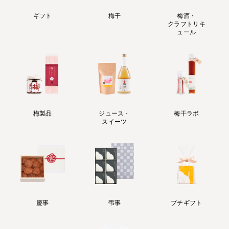
ギフト
梅干
梅酒・
クラフトリキ
ュール
梅製品
ジュース・
梅干ラボ
スイーツ
慶事
弔事
プチギフト