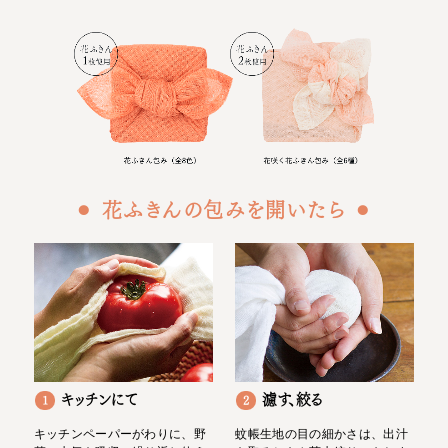
⚫︎ 花ふきんの包みを開いたら ⚫︎
キッチンにて
濾す、絞る
1
2
キッチンペーパーがわりに、野
蚊帳生地の目の細かさは、出汁