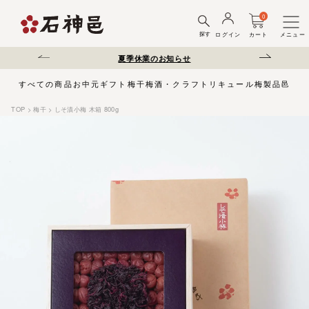
0
探す
ログイン
カート
メニュー
送遅延について
夏季休業のお知らせ
弊社を装った偽サ
すべての商品
お中元
ギフト
梅干
梅酒・クラフトリキュール
梅製品
邑じま
TOP
梅干
しそ漬小梅 木箱 800g