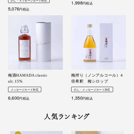
のし・メッセージカート対応
1,998
税込
5,076
税込
梅酒HAMADA classic
梅搾り（ノンアルコール）4
alc.15%
倍希釈 梅シロップ
メッセージカード対応
のし・メッセージカート対応
6,600
1,350
税込
税込
人気ランキング