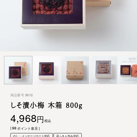
商品番号
3012
しそ漬小梅 木箱 800g
4,968
税込
[
50
ポイント進呈 ]
のし・メッセージカート対応
花ふきん包み対応