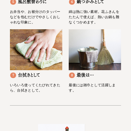
風呂敷替わりに
鍋つかみとして
5
6
お弁当や、お裾分けのタッパー
綿は熱に強い素材。花ふきんを
などを包むだけでやさしくおし
たたんで使えば、熱いお鍋も難
ゃれな印象に。
なくつかめます。
台拭きとして
最後は…
7
8
いろいろ使ってくたびれてきた
最後には雑巾として活躍しま
ら、台拭きとして。
す。