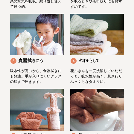
菜の水気を吸収。繰り返し使え
を取るときや茶巾絞りにもおす
て経済的。
すめです。
食器拭きにも
タオルとして
3
4
吸水性が高いから、食器拭きに
花ふきんを一度洗濯していただ
も好適。手が入りにくいグラス
くと、吸水性が高く、肌ざわり
の底まで届きます。
ふっくらなタオルに。