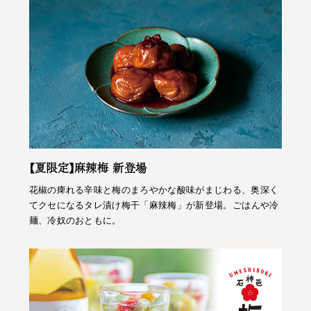
【夏限定】麻辣梅 新登場
花椒の痺れる辛味と梅のまろやかな酸味がまじわる、奥深く
てクセになるタレ漬け梅干「麻辣梅」が新登場。ごはんや冷
麺、冷奴のおともに。