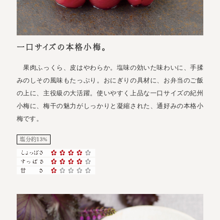
一口サイズの本格小梅。
果肉ふっくら、皮はやわらか。塩味の効いた味わいに、手揉
みのしその風味もたっぷり。おにぎりの具材に、お弁当のご飯
の上に、主役級の大活躍。使いやすく上品な一口サイズの紀州
小梅に、梅干の魅力がしっかりと凝縮された、通好みの本格小
梅です。
塩分約13%