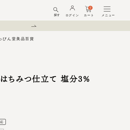
0
探す
ログイン
カート
メニュー
弊社を装った偽サイトにご注意
っぴん堂
美品百貨
味梅
酢
梅酒ギフトセット
梅干ラボ
しそ漬梅干
しそ漬小梅
ちびっこ梅
ット容器
弔事用
はちみつ仕立て 塩分3%
対応