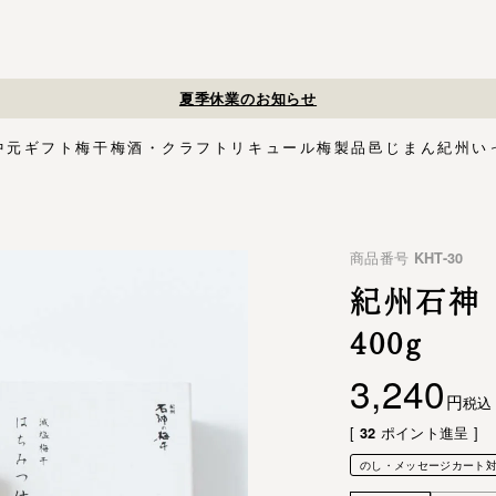
夏季休業のお知らせ
中元
ギフト
梅干
梅酒・クラフトリキュール
梅製品
邑じまん
紀州い
ト
・スイーツ
す塩味梅干
ギフトセット
梅酒HAMADA
梅搾り
邑咲（むらさき）
花ふきん包み対応商品
ゴールデンピューレ
梅酒ishigami&
こく旨梅干
梅酢
Orchard CODO
もみしそ
梅あぶらシリーズ
梅咲く木箱シリーズ
はちみつ梅干
梅酒ギフトセット
みかん梅
梅肉
梅干個包装
梅エキス
かつお
梅
イシガミアンド
商品番号
KHT-30
紀州石神の梅干シリーズ
中川政七商店
木箱
3,000円〜
梅干個包装
5,000円〜
慶事用
ペ
花ふきん包み
紀州石神 
400g
3,240
税込
[
ポイント進呈 ]
32
のし・メッセージカート