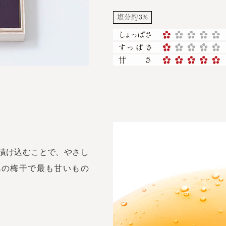
塩分約3%
漬け込むことで、やさし
邑の梅干で最も甘いもの