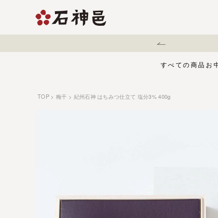
地震に伴う配送遅延について
すべての商品
お
TOP
梅干
紀州石神 はちみつ仕立て 塩分3% 400g
【夏限定】麻辣梅
味くらべセット
お中元・夏ギフ
ジュース
う
有機栽培の梅干
五穀酢仕立て
白干梅
1,000円〜
梅干