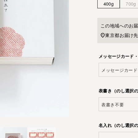
400g
700g
この地域へのお
東京都
お届け
メッセージカード
表書き（のし選択
名入れ（のし選択