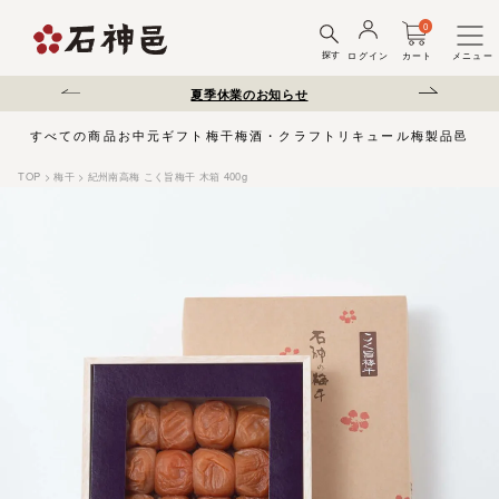
0
探す
ログイン
カート
メニュー
送遅延について
夏季休業のお知らせ
弊社を装った偽サ
すべての商品
お中元
ギフト
梅干
梅酒・クラフトリキュール
梅製品
邑じま
TOP
梅干
紀州南高梅 こく旨梅干 木箱 400g