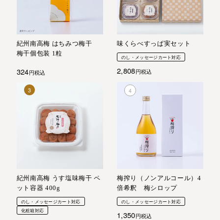
紀州南高梅 はちみつ梅干
味くらべすっぱ実セット
梅干個包装 1粒
のし・メッセージカート対応
2,808
324
税込
税込
紀州南高梅 うす塩味梅干 ペ
梅搾り（ノンアルコール）4
ット容器 400g
倍希釈 梅シロップ
のし・メッセージカート対応
のし・メッセージカート対応
化粧箱対応
1,350
税込