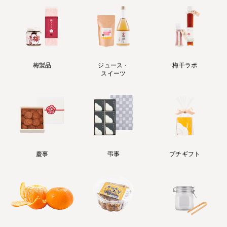
梅製品
ジュース・
梅干ラボ
スイーツ
慶事
弔事
プチギフト