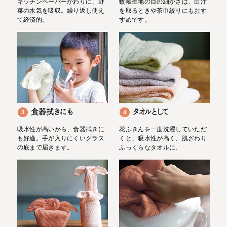
キッチンペーパーがわりに、野
蚊帳生地の目の細かさは、出汁
菜の水気を吸収。繰り返し使え
を取るときや茶巾絞りにもおす
て経済的。
すめです。
食器拭きにも
タオルとして
3
4
吸水性が高いから、食器拭きに
花ふきんを一度洗濯していただ
も好適。手が入りにくいグラス
くと、吸水性が高く、肌ざわり
の底まで届きます。
ふっくらなタオルに。