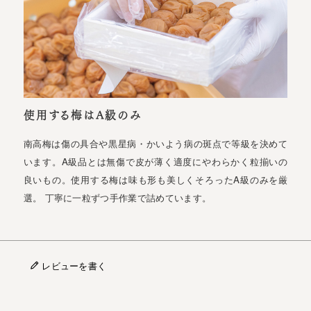
使用する梅はA級のみ
南高梅は傷の具合や黒星病・かいよう病の斑点で等級を決めて
います。A級品とは無傷で皮が薄く適度にやわらかく粒揃いの
良いもの。使用する梅は味も形も美しくそろったA級のみを厳
選。 丁寧に一粒ずつ手作業で詰めています。
レビューを書く