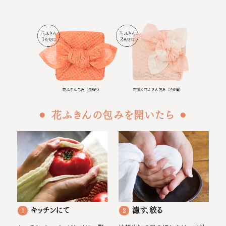
⚫︎ 花ふきんの包みを開いたら ⚫︎
キッチンにて
濾す、絞る
1
2