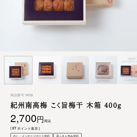
商品番号
1410
紀州南高梅 こく旨梅干 木箱 400g
2,700
税込
[
27
ポイント進呈 ]
のし・メッセージカート対応
花ふきん包み対応