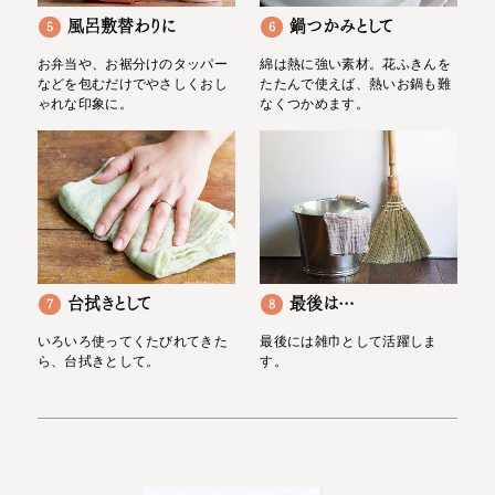
風呂敷替わりに
鍋つかみとして
5
6
お弁当や、お裾分けのタッパー
綿は熱に強い素材。花ふきんを
などを包むだけでやさしくおし
たたんで使えば、熱いお鍋も難
ゃれな印象に。
なくつかめます。
台拭きとして
最後は…
7
8
いろいろ使ってくたびれてきた
最後には雑巾として活躍しま
ら、台拭きとして。
す。