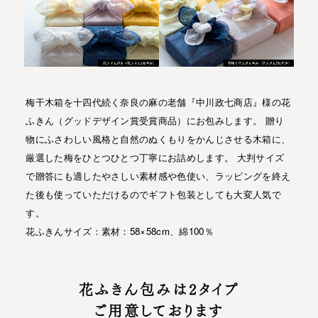
梅干木箱を十四代続く奈良の麻の老舗『中川政七商店』様の花
ふきん（グッドデザイン賞受賞商品）にお包みします。
贈り
物にふさわしい風格と自然のぬくもりをかんじさせる木箱に、
厳選した梅をひとつひとつ丁寧にお詰めします。
大判サイズ
で贈答にも適したやさしい素材感や色使い、ラッピングを終え
た後も使っていただけるのでギフト包装としても大変人気で
す。
花ふきんサイズ：素材：58×58cm、綿100％
花ふきん包みは2タイプ
ご用意しております