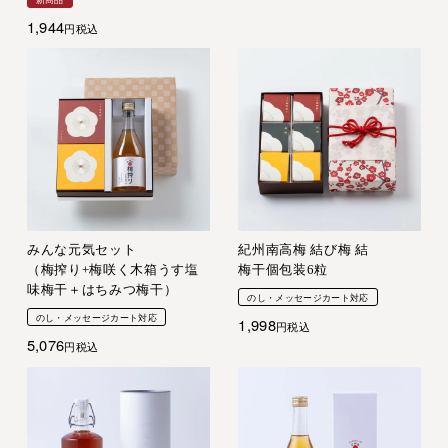
1,944
税込
みんな元気セット
紀州南高梅 結び梅 結
（梅搾り+梅咲く木箱うす塩
梅干個包装6粒
味梅干＋はちみつ梅干）
のし・メッセージカート対応
のし・メッセージカート対応
1,998
税込
5,076
税込