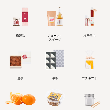
梅製品
ジュース・
梅干ラボ
スイーツ
慶事
弔事
プチギフト