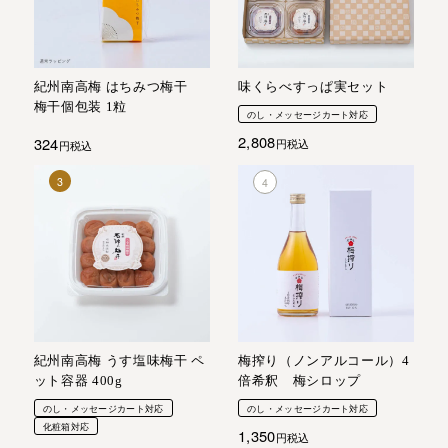
紀州南高梅 はちみつ梅干
味くらべすっぱ実セット
梅干個包装 1粒
のし・メッセージカート対応
2,808
324
税込
税込
紀州南高梅 うす塩味梅干 ペ
梅搾り（ノンアルコール）4
ット容器 400g
倍希釈 梅シロップ
のし・メッセージカート対応
のし・メッセージカート対応
化粧箱対応
1,350
税込