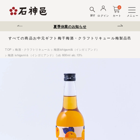
0
探す
ログイン
カート
メニュー
送遅延について
夏季休業のお知らせ
弊社を装った偽サ
すべての商品
お中元
ギフト
梅干
梅酒・クラフトリキュール
梅製品
邑じま
TOP
梅酒・クラフトリキュール
梅酒ishigami&（イシガミアンド）
梅酒 ishigami＆（イシガミアンド）うめ 600ml alc.13%