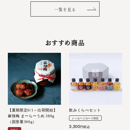
一覧を見る
おすすめ商品
【夏期限定6/1～出荷開始】
飲みくらべセット
麻辣梅 まーらーうめ 380g
メッセージカード対応
（固形量300g）
3,300
税込
新商品