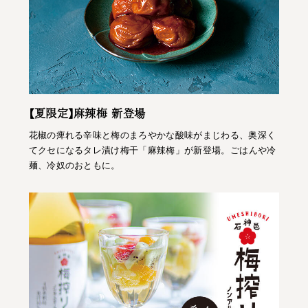
【夏限定】麻辣梅 新登場
花椒の痺れる辛味と梅のまろやかな酸味がまじわる、奥深く
てクセになるタレ漬け梅干「麻辣梅」が新登場。ごはんや冷
麺、冷奴のおともに。