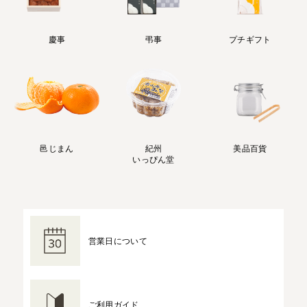
慶事
弔事
プチギフト
邑じまん
紀州
美品百貨
いっぴん堂
営業日について
ご利用ガイド