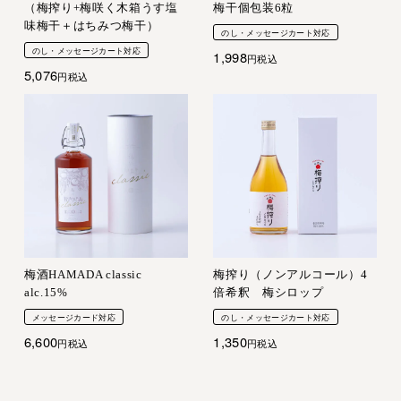
（梅搾り+梅咲く木箱うす塩
梅干個包装6粒
味梅干＋はちみつ梅干）
のし・メッセージカート対応
のし・メッセージカート対応
1,998
税込
5,076
税込
梅酒HAMADA classic
梅搾り（ノンアルコール）4
alc.15%
倍希釈 梅シロップ
メッセージカード対応
のし・メッセージカート対応
6,600
1,350
税込
税込