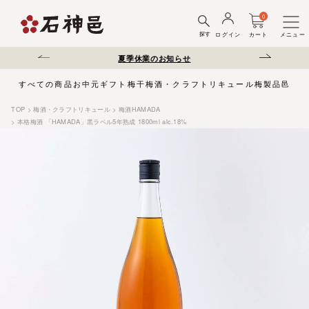
0
探す
ログイン
カート
メニュー
送遅延について
夏季休業のお知らせ
弊社を装った偽サ
すべての商品
お中元
ギフト
梅干
梅酒・クラフトリキュール
梅製品
邑じま
TOP
梅酒・クラフトリキュール
梅酒HAMADA
本格梅酒 「HAMADA」黒ラベル5年熟成 1800ml alc.18%