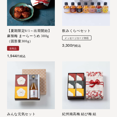
【夏期限定6/1～出荷開始】
飲みくらべセット
麻辣梅 まーらーうめ 380g
メッセージカード対応
（固形量300g）
3,300
税込
新商品
1,944
税込
みんな元気セット
紀州南高梅 結び梅 結