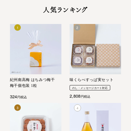
人気ランキング
紀州南高梅 はちみつ梅干
味くらべすっぱ実セット
梅干個包装 1粒
のし・メッセージカート対応
2,808
324
税込
税込