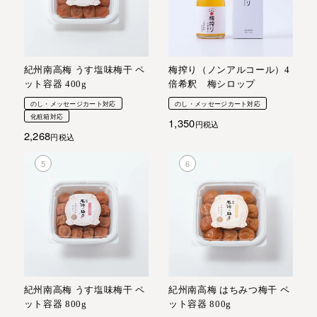
紀州南高梅 うす塩味梅干 ペ
梅搾り（ノンアルコール）4
ット容器 400g
倍希釈 梅シロップ
のし・メッセージカート対応
のし・メッセージカート対応
化粧箱対応
1,350
税込
2,268
税込
紀州南高梅 うす塩味梅干 ペ
紀州南高梅 はちみつ梅干 ペ
ット容器 800g
ット容器 800g